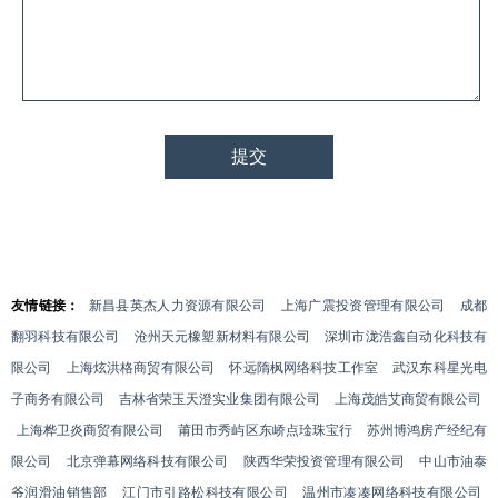
友情链接：
新昌县英杰人力资源有限公司
上海广震投资管理有限公司
成都
翻羽科技有限公司
沧州天元橡塑新材料有限公司
深圳市泷浩鑫自动化科技有
限公司
上海炫洪格商贸有限公司
怀远隋枫网络科技工作室
武汉东科星光电
子商务有限公司
吉林省荣玉天澄实业集团有限公司
上海茂皓艾商贸有限公司
上海桦卫炎商贸有限公司
莆田市秀屿区东峤点琻珠宝行
苏州博鸿房产经纪有
限公司
北京弹幕网络科技有限公司
陕西华荣投资管理有限公司
中山市油泰
爷润滑油销售部
江门市引路松科技有限公司
温州市凑凑网络科技有限公司