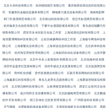
北京大卓科技有限公司
杭州植悟园艺有限公司
重庆翰君杭维信息科技有限公
司
安徽珠玑金融信息服务有限公司
聊城睿力激光设备有限公司
海南电影网
荆门市源茂商贸有限公司
北京慎喆科技有限公司
宿迁市如茂商贸有限公司
杭州逸美文化创意有限公司
宁夏中会展国际展览有限公司
青岛鼎信瑞麟汽车
销售有限公司
西安市未央区欧文化妆工作室
上海域朋信息科技有限公司
上
海润通博网络科技有限公司
云岩区峻壕网络科技工作室
上海殇兮网络科技有
限公司
上海紫繁实业有限公司
上海研设信息科技有限公司
北京拼奔科技有
限公司
杭州淘宝营销管理有限公司
上海励玥自动化设备有限公司
山东升聚
网络科技有限公司
北京中外名人影视制作有限责任公司
北京锐瀚科技有限
深圳市金盈世纪贸易有限公司
深圳市硕志文化发展有限公司
北京如源商贸有
限公司
荆州旺佳供暖
贵州首酒酒业有限公司
石家庄宥辰网络科技有限公司
上海鑫童亿科技有限公司
青岛九龙潭生态园有限公司
上海萧坂营销策划有限
公司
北京萌贝树科技有限公司
云南博泰贸易有限公司
西安汇众智邦文化传
播有限公司
临沂纯和文化传播有限公司
北京妙越梅商贸有限公司
北京鹏涵
软件开发有限公司
浙江百纳生元投资管理有限公司
广州西堤科技有限公司
天气预报
合肥彬栋机电设备有限公司
天津缤纷钱柜文化传播有限公司
周易